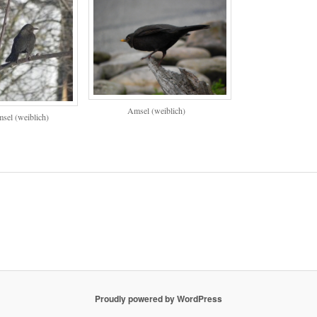
Amsel (weiblich)
sel (weiblich)
Proudly powered by WordPress