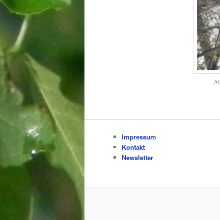
Am
Impressum
Kontakt
Newsletter