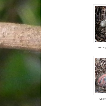
Amselj
Amselj