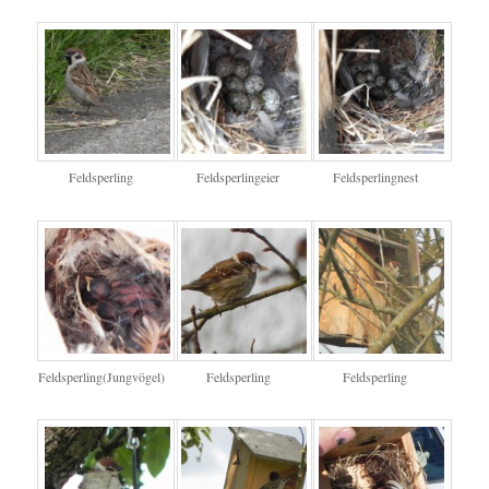
Feldsperling
Feldsperlingeier
Feldsperlingnest
Feldsperling(Jungvögel)
Feldsperling
Feldsperling