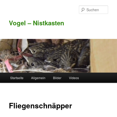
Such
Vogel – Nistkasten
Hauptmenü
Startseite
Allgemein
Bilder
Videos
Zum Inhalt wechseln
Zum sekundären Inhalt wechseln
Fliegenschnäpper