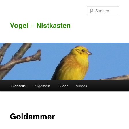
Such
Vogel – Nistkasten
Hauptmenü
Startseite
Allgemein
Bilder
Videos
Zum Inhalt wechseln
Zum sekundären Inhalt wechseln
Goldammer