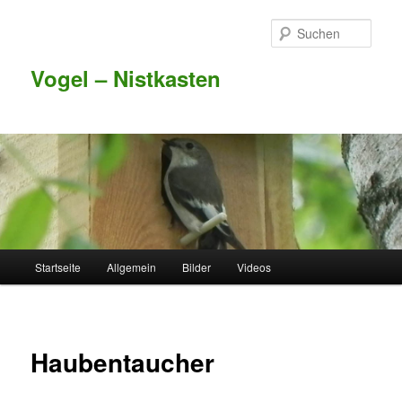
Such
Vogel – Nistkasten
Hauptmenü
Startseite
Allgemein
Bilder
Videos
Zum Inhalt wechseln
Zum sekundären Inhalt wechseln
Haubentaucher