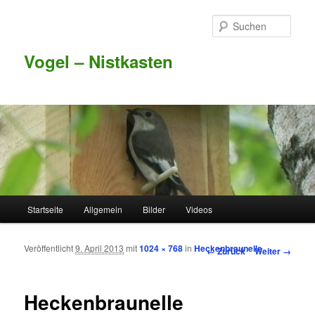
Such
Vogel – Nistkasten
Hauptmenü
Startseite
Allgemein
Bilder
Videos
Zum Inhalt wechseln
Zum sekundären Inhalt wechseln
Veröffentlicht
9. April 2013
mit
1024 × 768
in
Heckenbraunelle
Bilder-Navigation
← Zurück
Weiter →
Heckenbraunelle