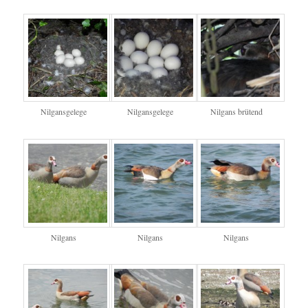
Nilgansgelege
Nilgansgelege
Nilgans brütend
Nilgans
Nilgans
Nilgans