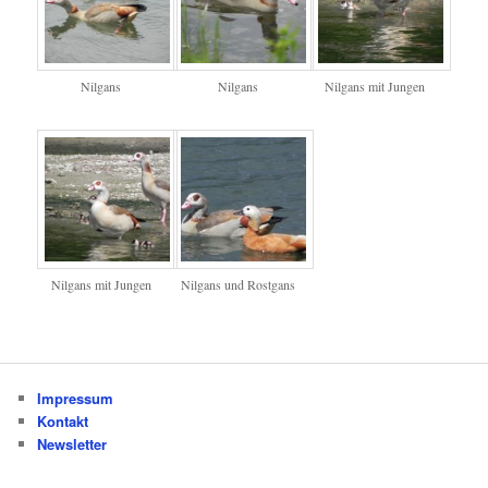
Nilgans
Nilgans
Nilgans mit Jungen
Nilgans mit Jungen
Nilgans und Rostgans
Impressum
Kontakt
Newsletter