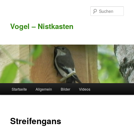
Such
Vogel – Nistkasten
Hauptmenü
Startseite
Allgemein
Bilder
Videos
Zum Inhalt wechseln
Zum sekundären Inhalt wechseln
Streifengans