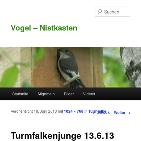
Such
Vogel – Nistkasten
Hauptmenü
Startseite
Allgemein
Bilder
Videos
Zum Inhalt wechseln
Zum sekundären Inhalt wechseln
Veröffentlicht
18. Juni 2013
mit
1024 × 768
in
Turmfalke
Bilder-Navigation
← Zurück
Weiter →
Turmfalkenjunge 13.6.13