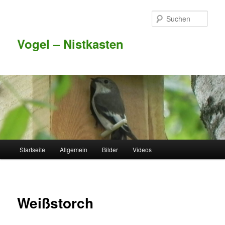
Such
Vogel – Nistkasten
Hauptmenü
Startseite
Allgemein
Bilder
Videos
Zum Inhalt wechseln
Zum sekundären Inhalt wechseln
Weißstorch