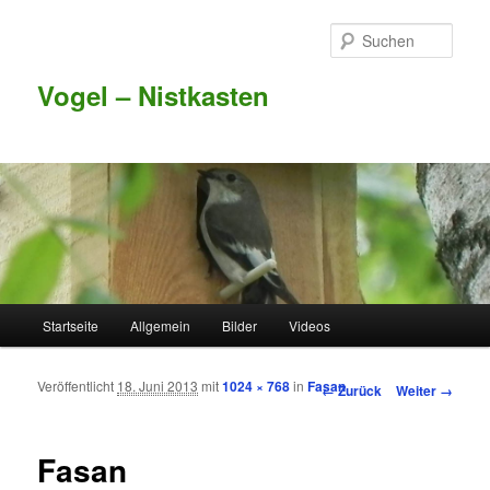
Such
Vogel – Nistkasten
Hauptmenü
Startseite
Allgemein
Bilder
Videos
Zum Inhalt wechseln
Zum sekundären Inhalt wechseln
Veröffentlicht
18. Juni 2013
mit
1024 × 768
in
Fasan
Bilder-Navigation
← Zurück
Weiter →
Fasan