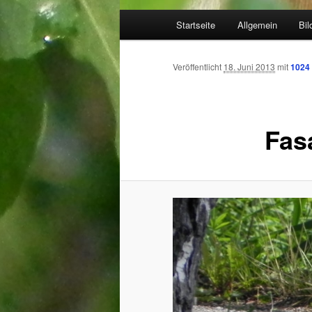
Hauptmenü
Startseite
Allgemein
Bil
Zum Inhalt wechseln
Zum sekundären Inhalt wec
Veröffentlicht
18. Juni 2013
mit
1024 
Fas