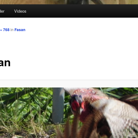
der
Videos
hseln
× 768
in
Fasan
an