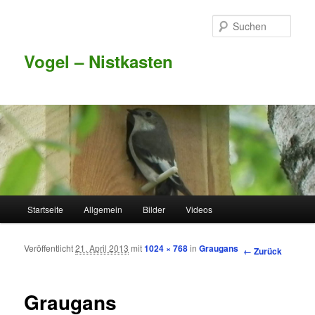
Such
Vogel – Nistkasten
Hauptmenü
Startseite
Allgemein
Bilder
Videos
Zum Inhalt wechseln
Zum sekundären Inhalt wechseln
Veröffentlicht
21. April 2013
mit
1024 × 768
in
Graugans
Bilder-
← Zurück
Navigation
Graugans