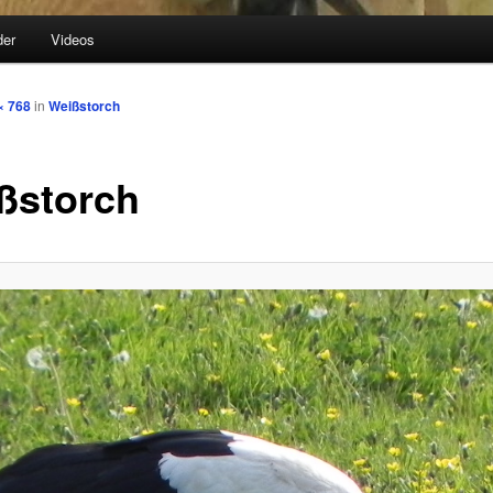
der
Videos
hseln
× 768
in
Weißstorch
ßstorch