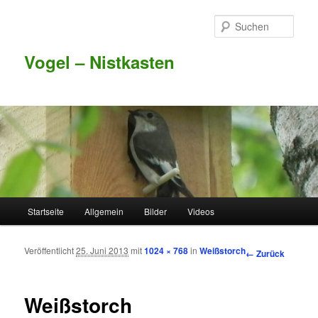
Such
Vogel – Nistkasten
Hauptmenü
Startseite
Allgemein
Bilder
Videos
Zum Inhalt wechseln
Zum sekundären Inhalt wechseln
Veröffentlicht
25. Juni 2013
mit
1024 × 768
in
Weißstorch
Bilder-
← Zurück
Navigation
Weißstorch